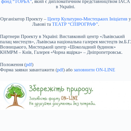
фонд “ТОРБА”
, який є дипломатичним представництвом IACA
в Україні.
Організатор Проекту –
Центр Культурно-Мистецьких Ініціатив
у
Львові та
ТЕАТР “СПІРОГРАФ”
.
Партнери Проекту в Україні: Виставковий центр «Львівський
палац мистецтв», Львівська національна галерея мистецтв ім.Б.Г.
Возницького, Мистецький центр «Шоколадний будинок»
КНМРМ – Київ, Галерея «Чорна ящірка» – Дніпропетровськ.
Положення (
pdf
)
Форма заявки завантажити (
pdf
) або
заповнити ON-LINE