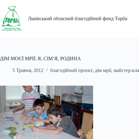
Перейти
до
вмісту
Львівський обласний благодійний фонд Торба
ДІМ МОЄЇ МРІЇ: Я, СІМ’Я, РОДИНА
5 Травня, 2012
благодійний проект
,
дім мрії
,
майстер-кл