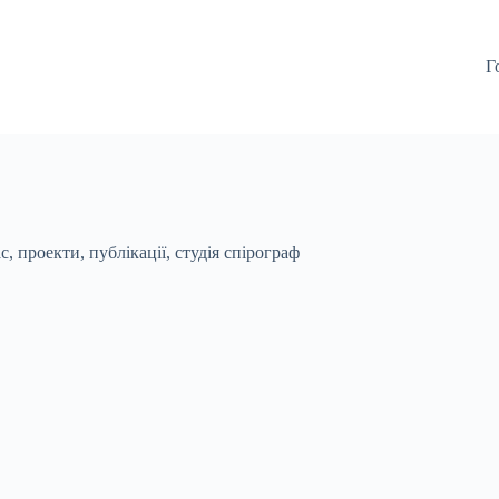
Г
ас
,
проекти
,
публікації
,
студія спірограф