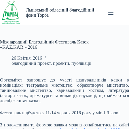
Перейти
до
Львівський обласний благодійний
вмісту
фонд Торба
Міжнародний Благодійний Фестиваль Казок
«KAZ.KAR.» 2016
26 Квітня, 2016
благодійний проект
,
проекти
,
публікації
Оргкомітет запрошує до участі шанувальників казки в
номінаціях: театральне мистецтво, образотворче мистецтво,
танцювальне мистецтво, карнавальний костюм, література
(автори казок, драматурги та видавці), науковці, що займаються
дослідженням казки.
Фестиваль відбудеться 11-14 червня 2016 року у місті Львові.
З положенням та формою заявки можна ознайомитись на сайті