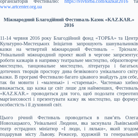
організаторів Фестивалю:
https://lvivtorba.com/kazkar2016
та
www.artcenter.org.ua
Міжнародний Благодійний Фестиваль Казок «
KAZ
.
KAR
.
»
2016
11-14 червня 2016 року Благодійний фонд «ТОРБА» та Центр
Культурно-Мистецьких Ініціатив запрошують шанувальників
казки на четвертий міжнародний Фестиваль – Трієнале.
Унікальний міжнародний проект який в чергове запрезентує
роботи казкарів в напрямку театральне мистецтво, образотворче
мистецтво, танцювальне мистецтво, література і багатьох
дотичних творців простору дива безвікового унікального світу
казки. В програмі Фестивалю багато цікавого знайдуть для себе,
так би мовити і «маленькі» і «старенькі». Частенько хибно
вважається, що казка це світ лише для найменших, Фестиваль
«KAZ.KAR.» проводиться для того, щоб подолати стереотип
маргінесовості і презентувати казку як мистецтво, що формує
особистість і її духовний світ.
Цього річний Фестиваль проводиться в пам’ять Олега
Новохацького, Унікальної Людини, яка заснувала Львівський
театр естрадних мініатюр «І люди, і ляльки», який згодом
подарував місту Львову. Режисер, художній та генеральний