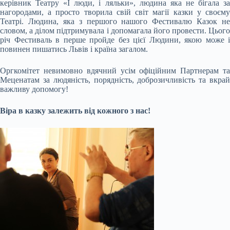
керівник Театру «І люди, і ляльки», людина яка не бігала за
нагородами, а просто творила свій світ магії казки у своєму
Театрі. Людина, яка з першого нашого Фестивалю Казок не
словом, а ділом підтримувала і допомагала його провести. Цього
річ Фестиваль в перше пройде без цієї Людини, якою може і
повинен пишатись Львів і країна загалом.
Оргкомітет невимовно вдячний усім офіційним Партнерам та
Меценатам за людяність, порядність, доброзичливість та вкрай
важливу допомогу!
Віра в казку залежить від кожного з нас!