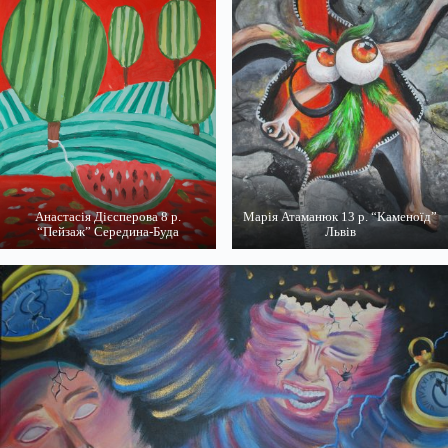
Анастасія Дієсперова 8 р.
Марія Атаманюк 13 р. “Каменоїд”
“Пейзаж” Середина-Буда
Львів