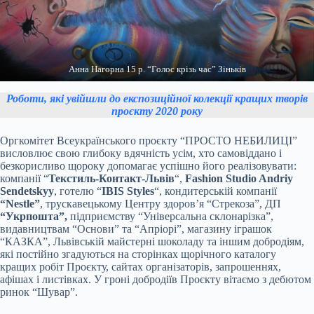
Анна Нагорна 15 р. “Голос крізь час” Зіньків
Роботи, які увійшли до експозиційної колекції кращих творів
проєкту 2020 року
Оргкомітет Всеукраїнського проєкту “ПРОСТО НЕБИЛИЦІ”
висловлює свою глибоку вдячність усім, хто самовіддано і
безкорисливо щороку допомагає успішно його реалізовувати:
компанії “
Текстиль-Контакт-Львів
“,
Fashion Studio Andriy
Sendetskyy
, готелю “
IBIS Styles
“, кондитерській компанії
“Nestle”
, трускавецькому Центру здоров’я “Стрекоза”, ДП
“Укрпошта”,
підприємству “Універсальна склонарізка”,
видавництвам “Основи” та “Апріорі”, магазину іграшок
“КАЗКА”, Львівській майстерні шоколаду та іншим добродіям,
які постійно згадуються на сторінках щорічного каталогу
кращих робіт Проєкту, сайтах організаторів, запрошеннях,
афішах і листівках. У гроні добродіїв Проєкту вітаємо з дебютом
ринок “Шувар”.