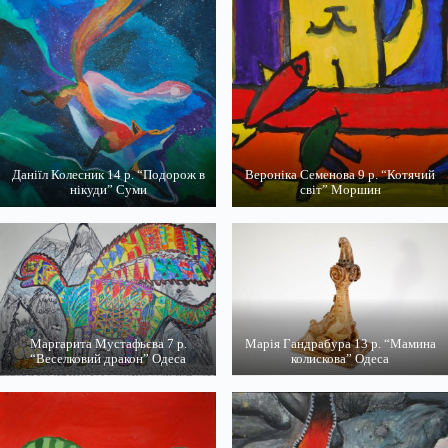
Даніїл Колесник 14 р. “Подорож в
Вероніка Семенова 9 р. “Котячий
нікуди” Суми
світ” Моршин
Маргарита Мустафьєва 7 р.
Марія Гандрабура 13 р. “Мамина
“Веселковий дракон” Одеса
колискова” Одеса