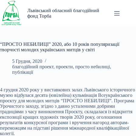
Перейти
до
Львівський обласний благодійний
вмісту
фонд Торба
“ПРОСТО НЕБИЛИЦІ” 2020, або 10 років популяризації
творчості молодих українських митців у світі
5 Грудня, 2020
благодійний проект
,
проекти
,
просто небилиці
,
публікації
4 грудня 2020 року у виставкових залах Львівського історичного
музею відбулася десята (ювілейна) кульмінація Всеукраїнського
проєкту для молодих митців “ПРОСТО НЕБИЛИЦІ”. Програма
Урочистого заходу, згідно з давно усталеними добрими
традиціями з часу виникнення Проєкту, складалася із відкриття
експозиції кращих художніх творів 2020 року, оголошення
результатів конкурсної програми і вручення нагород авторам-
переможцям на підставі рішення міжнародної кваліфікаційної
колегії.