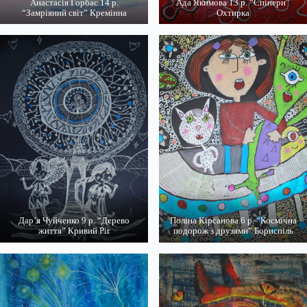
Анастасія Горбас 14 р.
Ада Якимова 13 р. “Спінери”
“Замріяний світ” Кремінна
Охтирка
Дар’я Чуйченко 9 р. “Дерево
Поліна Кірсанова 6 р. “Космічна
життя” Кривий Ріг
подорож з друзями” Бориспіль