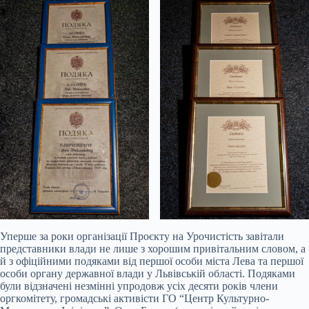
Уперше за роки організації Проєкту на Урочистість завітали
представники влади не лише з хорошим привітальним словом, а
й з офіційними подяками від першої особи міста Лева та першої
особи органу державної влади у Львівській області. Подяками
були відзначені незмінні упродовж усіх десяти років члени
оргкомітету, громадські активісти ГО “Центр Культурно-