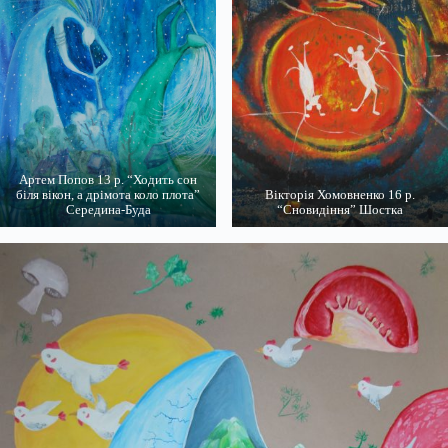
Артем Попов 13 р. “Ходить сон
біля вікон, а дрімота коло плота”
Вікторія Хомовненко 16 р.
Середина-Буда
“Сновидіння” Шостка