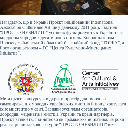
Нагадаємо, що в Україні Проєкт ініційований International
Association Culture and Art ще у далекому 2011 році. І відтоді
“ПРОСТО НЕБИЛИЦІ” успішно функціонують в Україні та за
кордоном упродовж десяти років поспіль. Координатором
Проєкту є Львівський обласний благодійний фонд “ТОРБА”, а
його організатором – ГО “Центр Культурно-Мистецьких
Ініціатив”.
Мета цього конкурсу – відкрити простір для творчого
самовираження молодих українських мистців й популяризувати
їхнє мистецтво у світі. Завдяки зусиллям організаторів,
добродіїв, меценатів і мистців України та країн-партнерів,
Проєкт втілюється винятково як громадська ініціатива. За роки
реалізації виставкового турне “ПРОСТО НЕБИЛИЦІ” вже