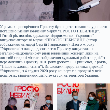
У рамках цьогорічного Проєкту було презентовано та урочисто
погашено іменну ювілейну марку “ПРОСТО НЕБИЛИЦІ”.
П’ятий рік поспіль державне підприємство “Укрпошта”
випускає авторські марки “ПРОСТО НЕБИЛИЦІ” (автор
зображення на марці Сергій Гаврилович). Цього ж року
“Укрпошта” з нагоди десятиліття Проєкту випустила на
загально-національному рівні ювілейний конверт, який на
лицевій стороні містить зображення художньої роботи однієї з
переможниць Проєкту 2016 року (робота Є. Гриньової, 7 років,
“Пішов я, хлопці, спати”). За словами представника дирекції
“Укрпошта”, з 4 грудня 2020 року конверт є в продажі у всіх
поштових відділеннях цієї структури на території України.