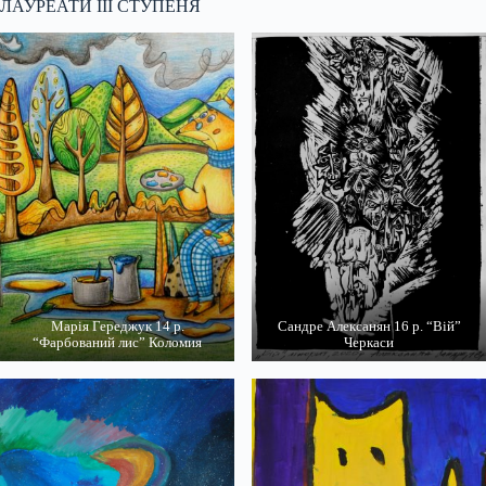
ЛАУРЕАТИ ІІІ СТУПЕНЯ
Марія Гереджук 14 р.
Сандре Алексанян 16 р. “Вій”
“Фарбований лис” Коломия
Черкаси