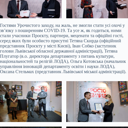
Гостями Урочистого заходу, на жаль, не змогли стати усі охочі у
зв’язку з поширенням COVID-19. Та усе ж, як годиться, ними
стали учасники Проєкту, партнери, меценати та офіційні гості,
серед яких були особисто присутні Тетяна Скирда (офіційний
представник Проєкту у місті Києві), Іван Собко (заступник
голови Львівської обласної державної адміністрації), Тетяна
Плугатор (в.о. директора департаменту з питань культури,
національностей та релігій ЛОДА), Ольга Котовська (начальник
управління інновацій департаменту освіти і науки ЛОДА),
Оксана Стельмах (представник Львівської міської адміністрації).