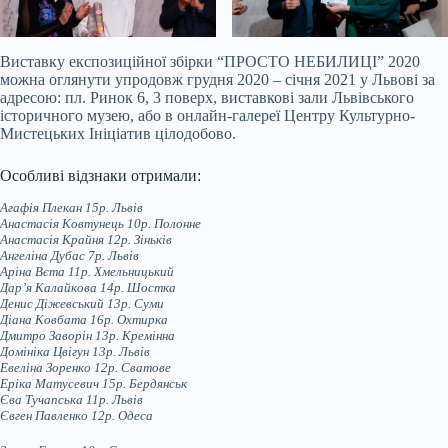
Виставку експозиційної збірки “ПРОСТО НЕБИЛИЦІ” 2020
можна оглянути упродовж грудня 2020 – січня 2021 у Львові за
адресою: пл. Ринок 6, 3 поверх, виставкові зали Львівського
історичного музею, або в онлайн-галереї Центру Культурно-
Мистецьких Ініціатив цілодобово.
Особливі відзнаки отримали:
Агафія Плекан 15р. Львів
Анастасія Ковтунець 10р. Полонне
Анастасія Крайня 12р. Зіньків
Ангеліна Дубас 7р. Львів
Аріна Вєта 11р. Хмельницький
Дар’я Калайкова 14р. Шостка
Денис Діжевський 13р. Суми
Діана Ковбата 16р. Охтирка
Дмитро Заворін 13р. Кремінна
Домініка Цвігун 13р. Львів
Евеліна Зоренко 12р. Сватове
Еріка Матусевич 15р. Бердянськ
Єва Тучапська 11р. Львів
Євген Павленко 12р. Одеса