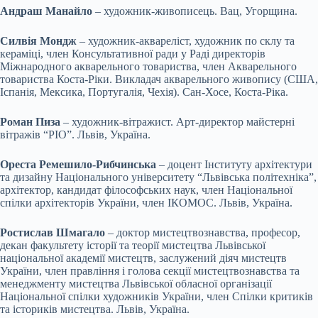
Андраш Манайло
– художник-живописець. Вац, Угорщина.
Силвія Мондж
– художник-аквареліст, художник по склу та
кераміці, член Консультативної ради у Раді директорів
Міжнародного акварельного товариства, член Акварельного
товариства Коста-Ріки. Викладач акварельного живопису (США,
Іспанія, Мексика, Португалія, Чехія). Сан-Хосе, Коста-Ріка.
Роман Пиза
– художник-вітражист. Арт-директор майстерні
вітражів “РІО”. Львів, Україна.
Ореста Ремешило-Рибчинська
– доцент Інституту архітектури
та дизайну Національного університету “Львівська політехніка”,
архітектор, кандидат філософських наук, член Національної
спілки архітекторів України, член ІКОМОС. Львів, Україна.
Ростислав Шмагало
– доктор мистецтвознавства, професор,
декан факультету історії та теорії мистецтва Львівської
національної академії мистецтв, заслужений діяч мистецтв
України, член правління і голова секції мистецтвознавства та
менеджменту мистецтва Львівської обласної організації
Національної спілки художників України, член Спілки критиків
та істориків мистецтва. Львів, Україна.