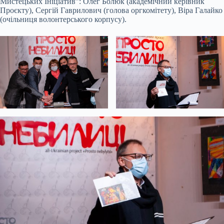
Мистецьких Ініціатив”: Олег Болюк (академічний керівник
Проєкту), Сергій Гаврилович (голова оргкомітету), Віра Галайко
(очільниця волонтерського корпусу).