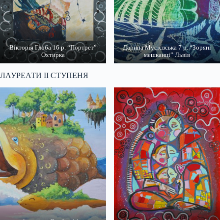
Вікторія Глоба 16 р. “Портрет”
Дарина Мусієвська 7 р. “Зоряні
Охтирка
мешканці” Львів
ЛАУРЕАТИ ІІ СТУПЕНЯ