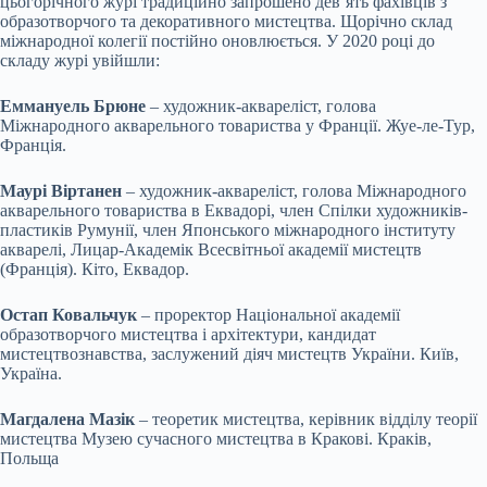
цьогорічного журі традиційно запрошено дев’ять фахівців з
образотворчого та декоративного мистецтва. Щорічно склад
міжнародної колегії постійно оновлюється. У 2020 році до
складу журі увійшли:
Еммануель Брюне
– художник-аквареліст, голова
Міжнародного акварельного товариства у Франції. Жуе-ле-Тур,
Франція.
Маурі Віртанен
– художник-аквареліст, голова Міжнародного
акварельного товариства в Еквадорі, член Спілки художників-
пластиків Румунії, член Японського міжнародного інституту
акварелі, Лицар-Академік Всесвітньої академії мистецтв
(Франція). Кіто, Еквадор.
Остап Ковальчук
– проректор Національної академії
образотворчого мистецтва і архітектури, кандидат
мистецтвознавства, заслужений діяч мистецтв України. Київ,
Україна.
Магдалена Мазік
– теоретик мистецтва, керівник відділу теорії
мистецтва Музею сучасного мистецтва в Кракові. Краків,
Польща