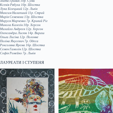
Злата Гриник 10р. Суми
Ксенія Рябуха 10р. Шостка
Лука Білецький 12р. Львів
Максим Налапший 11р. Стрий
Марія Семенова 13р. Шостка
Маруся Марченко 7р. Кривий Ріг
Микола Калегін 10р. Херсон
Михайло Андреєв 12р. Херсон
Олександра Лисюк 14р. Вараш
Ольга Лисіна 12р. Полонне
Поліна Якусевич 7р. Одеса
Роксоляна Ярема 16р. Шостка
Семен Гамолін 12р. Шостка
Софія Ромейко 7р. Львів
ЛАУРЕАТИ І СТУПЕНЯ