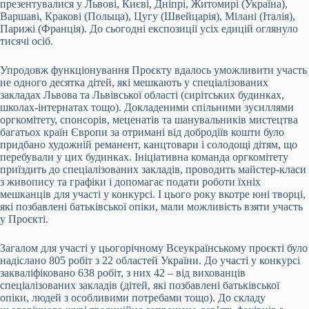
презентувалися у Львові, Києві, Дніпрі, Житомирі (Україна),
Варшаві, Кракові (Польща), Цугу (Швейцарія), Мілані (Італія),
Парижі (Франція). До сьогодні експозиції усіх едицій оглянуло
тисячі осіб.
Упродовж функціонування Проєкту вдалось уможливити участь
не одного десятка дітей, які мешкають у спеціалізованих
закладах Львова та Львівської області (сирітських будинках,
школах-інтернатах тощо). Докладеними спільними зусиллями
оргкомітету, спонсорів, меценатів та шанувальників мистецтва
багатьох країн Європи за отримані від добродіїв кошти було
придбано художній реманент, канцтовари і солодощі дітям, що
перебували у цих будинках. Ініціативна команда оргкомітету
приїздить до спеціалізованих закладів, проводить майстер-класи
з живопису та графіки і допомагає подати роботи їхніх
мешканців для участі у конкурсі. І цього року вкотре юні творці,
які позбавлені батьківської опіки, мали можливість взяти участь
у Проєкті.
Загалом для участі у цьогорічному Всеукраїнському проєкті було
надіслано 805 робіт з 22 областей України. До участі у конкурсі
закваліфіковано 638 робіт, з них 42 – від вихованців
спеціалізованих закладів (дітей, які позбавлені батьківської
опіки, людей з особливими потребами тощо). До складу