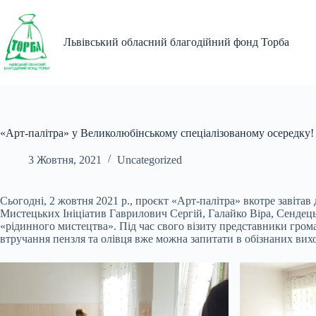
Перейти
до
вмісту
Львівський обласний благодійний фонд Торба
«Арт-палітра» у Великолюбінському спеціалізованому осередку!
3 Жовтня, 2021
Uncategorized
Сьогодні, 2 жовтня 2021 р., проєкт «Арт-палітра» вкотре завіта
Мистецьких Ініціатив Гаврилович Сергій, Галайко Віра, Сендець
«рідинного мистецтва». Під час свого візиту представники гро
втручання пензля та олівця вже можна запитати в обізнаних вих