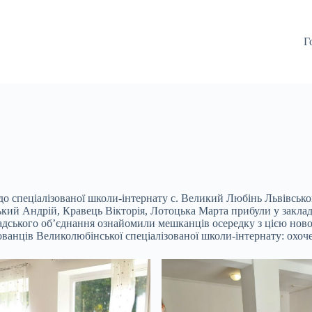
Г
в до спеціалізованої школи-інтернату с. Великий Любінь Львівськ
кий Андрій, Кравець Вікторія, Лотоцька Марта прибули у заклад,
мадського об’єднання ознайомили мешканців осередку з цією нов
ованців Великолюбінської спеціалізованої школи-інтернату: охоч