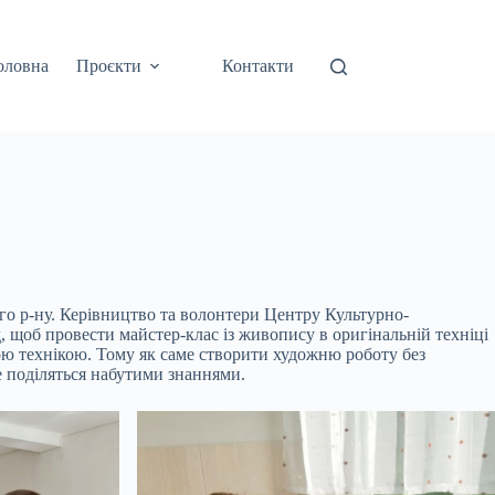
оловна
Проєкти
Контакти
ого р-ну. Керівництво та волонтери Центру Культурно-
 щоб провести майстер-клас із живопису в оригінальній техніці
ою технікою. Тому як саме створити художню роботу без
е поділяться набутими знаннями.