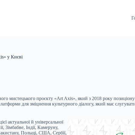
Г
is» у Києві
го мистецького проєкту «Art Axis», який з 2018 року позиціонує 
ї платформи для зміцнення культурного діалогу, який має слугува
єї актуальної й універсальної
ї, Зімбабве, Індії, Камеруну,
 Пакистану, Польщі, США, Сербії,