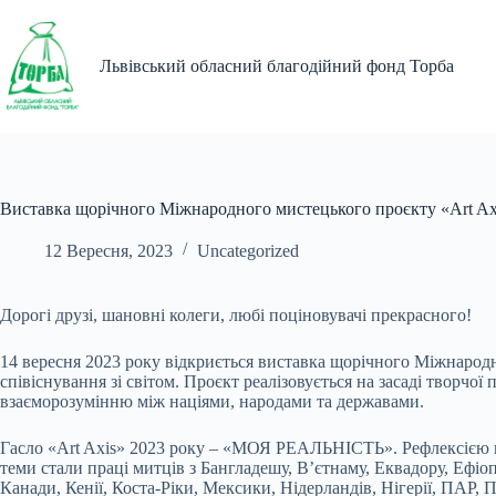
Перейти
до
вмісту
Львівський обласний благодійний фонд Торба
Виставка щорічного Міжнародного мистецького проєкту «Art Ax
12 Вересня, 2023
Uncategorized
Дорогі друзі, шановні колеги, любі поціновувачі прекрасного!
14 вересня 2023 року відкриється виставка щорічного Міжнародно
співіснування зі світом. Проєкт реалізовується на засаді творчо
взаєморозумінню між націями, народами та державами.
Гасло «Art Axis» 2023 року – «МОЯ РЕАЛЬНІСТЬ». Рефлексією ці
теми стали праці митців з Бангладешу, В’єтнаму, Еквадору, Ефіопі
Канади, Кенії, Коста-Ріки, Мексики, Нідерландів, Нігерії, ПАР,