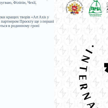
гваю, Філіпін, Чехії,
рки кращих творів «Art Axis у
є партнером Проєкту ще з першої
ються в родинному гроні