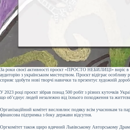
За роки своєї активності проєкт «ПРОСТО НЕБИЛИЦІ» виріс в зна
аудиторію з українським мистецтвом. Проєкт відіграє особливу ро
сприяє здобути нові творчі навички та презентує художній дороб
У 2023 році проєкт зібрав понад 500 робіт з різних куточків Ук
що об’єднує людей незалежно від їхнього походження та життєв
Організаційний комітет висловлює подяку всім учасникам та пар
фінансова підтримка з боку держави відсутня.
Оргкомітет також щиро вдячний Львівському Авторському Драматич