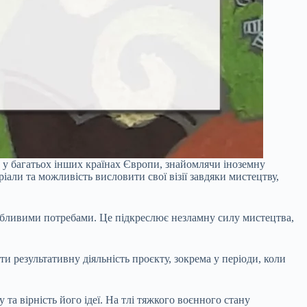
 у багатьох інших країнах Європи, знайомлячи іноземну
ріали та можливість висловити свої візії завдяки мистецтву,
особливими потребами. Це підкреслює незламну силу мистецтва,
 результативну діяльність проєкту, зокрема у періоди, коли
а вірність його ідеї. На тлі тяжкого воєнного стану