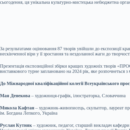
сьогодення, ця унікальна культурно-мистецька небюджетна ор
За результатами оцінювання 87 творів увійшли до експозиції кра
нескінченної віри у її зростання та нездоланної жаги до творчості
Презентація експозиційної збірки кращих художніх творів «ПРО
виставкового турне заплановано на 2024 рік, яке розпочнеться з
До Міжнародної кваліфікаційної колегії Всеукраїнського 
Мая Денекова
– художниця-графік, ілюстраторка, Словаччина
Микола Кафтан
– художник-живописець, скульптор, лауреат пр
ім. Богдана Лепкого, Україна
Руслан Кутняк
– художник, педагог, старший викладач кафедри