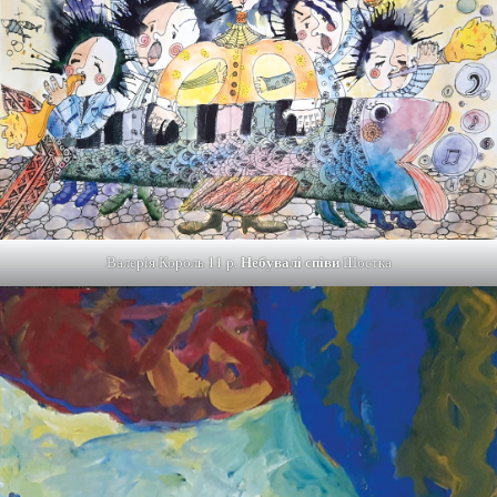
Валерія Король 11 р.
Небувалі співи
Шостка