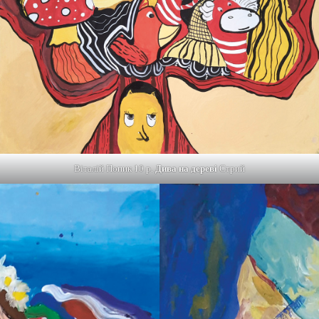
Віталій Попик 10 р.
Дива на дереві
Стрий