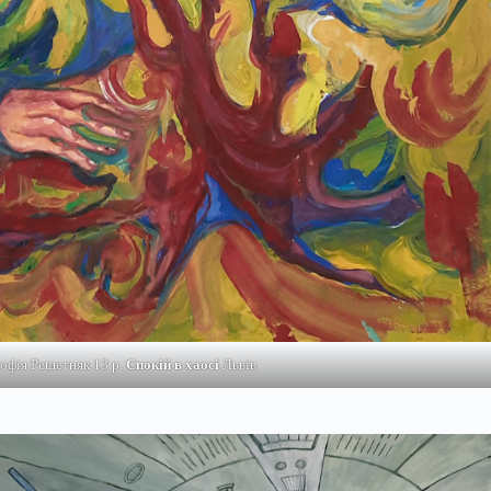
офія Решетняк 13 р.
Спокій в хаосі
Львів