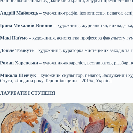
Національної спілки художників України, Лауреат премії Premio Pit
Андрій Майовець
– художник-графік, іконописець, педагог, аспі
Ірина Михалків-Винник
– художниця, журналістка, викладачка
Макі Наґумо
– художниця, асистентка професора факультету гум
Довіле Томкуте
– художниця, кураторка мистецьких заходів та 
Роман Харевськи
– художник-аквареліст, реставратор, різьбяр по
Микола Шевчук
– художник-скульптор, педагог, Заслужений ху
Стуса, «Людина року Тернопільщини – 2015», Україна
ЛАУРЕАТИ І СТУПЕНЯ