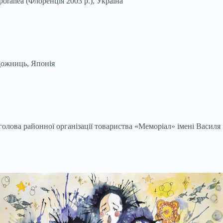
mporanea (Флоренція 2003 р.), Україна
удожниць, Японія
олова районної організації товариства «Меморіал» імені Василя