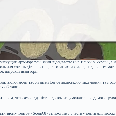
чущий арт-марафон, який відбувається не тільки в Україні, а й
ль для сотень дітей зі спеціалізованих закладів, надаючи їм мате
ок широкій авдиторії.
раїни, включаючи твори дітей без батьківського піклування та з 
их обставин.
тнерам, чия самовідданість і допомога уможливлює демонструвати
ному Театру «ScenA8» за постійну участь у реалізації проєкту т