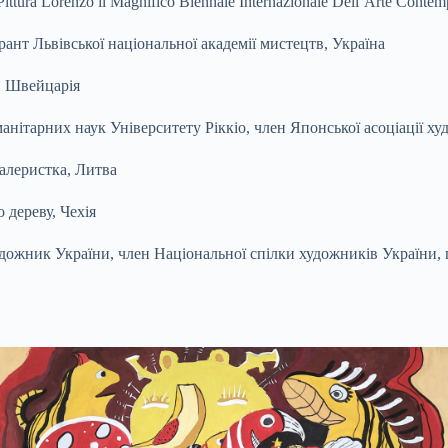
tura Lorenzo il Magnifico Biennale Internazionale Dell`Arte Conte
рант Львівської національної академії мистецтв, Україна
, Швейцарія
анітарних наук Університету Ріккіо, член Японської асоціації х
галеристка, Литва
 дереву, Чехія
дожник України, член Національної спілки художників України, г