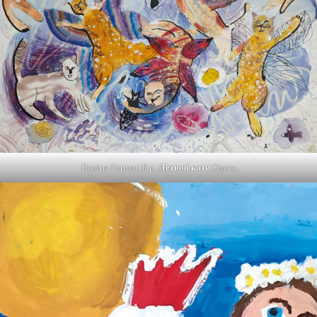
Поліна Герман 8 р.
Летючі коти
Одеса