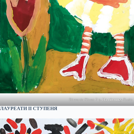
Вікторія Кінах 7 р.
На півнику
Львів
ЛАУРЕАТИ
І
І СТУПЕНЯ