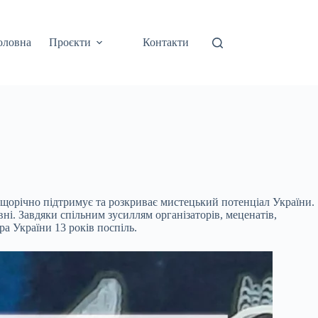
оловна
Проєкти
Контакти
орічно підтримує та розкриває мистецький потенціал України.
і. Завдяки спільним зусиллям організаторів, меценатів,
ра України 13 років поспіль.