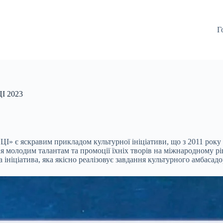
Г
І 2023
є яскравим прикладом культурної ініціативи, що з 2011 року щ
олодим талантам та промоції їхніх творів на міжнародному рівн
 ініціатива, яка якісно реалізовує завдання культурного амбасадо