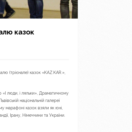
алю казок
алю (трієнале) казок «KAZ.KAR.»,
 «І люди, і ляльки», Драматичному
ьвівській національній галереї
му марафоні казок взяли як юні,
андії, Ірану, Німеччини та України.