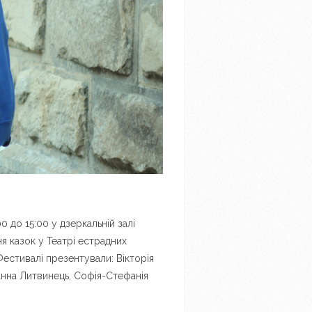
0 до 15:00 у дзеркальній залі
ня казок у Театрі естрадних
 Фестивалі презентували: Вікторія
ванна Литвинець, Софія-Стефанія