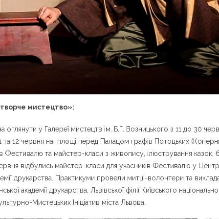
отворче мистецтво»:
 оглянути у Галереї мистецтв ім. Б.Г. Возницького з 11 до 30 че
1 та 12 червня на площі перед Палацом графів Потоцьких (Коперни
в Фестивалю та майстер-класи з живопису, ілюстрування казок, б
 червня відбулись майстер-класи для учасників Фестивалю у Центр
адемії друкарства. Практикуми провели митці-волонтери та виклада
ської академії друкарства, Львівської філії Київського національн
льтурно-Мистецьких Ініціатив міста Львова.