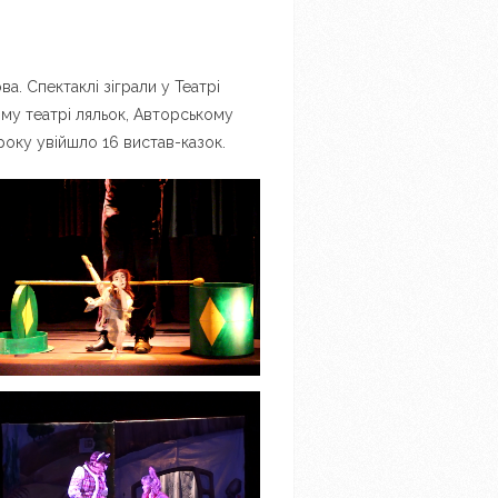
а. Спектаклі зіграли у Театрі
ному театрі ляльок, Авторському
оку увійшло 16 вистав-казок.