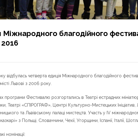
я Міжнародного благодійного фестив
 2016
оку відбулась четверта едиція Міжнародного благодійного фестив
місті Львові з 2006 року.
ах програми Фестивалю розгортались в Театрі естрадних мініатюр
їнки, Театрі «СПІРОГРАФ», Центрі Культурно-Мистецьких Ініціатив, Л
озницького та Львівському палаці мистецтв. Участь у IV міжнародно
«казкарі» з Польщі, Словаччини, Чехії, Угорщини, Іспанії, Італії, Шотл
і номінації: