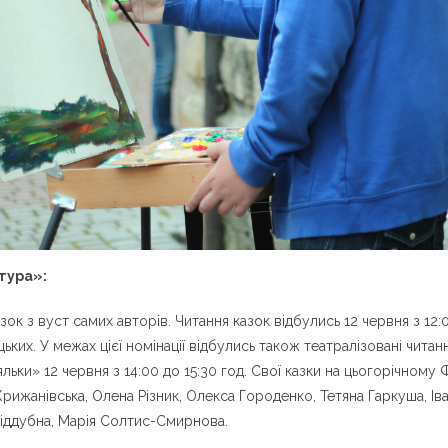
тура»:
зок з вуст самих авторів. Читання казок відбулись 12 червня з 12:0
ьких. У межах цієї номінації відбулись також театралізовані читан
ляльки» 12 червня з 14:00 до 15:30 год. Свої казки на цьогорічному
Крижанівська, Олена Різник, Олекса Городенко, Тетяна Гаркуша, І
Піддубна, Марія Солтис-Смирнова.