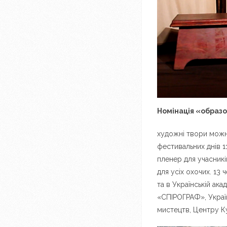
Номінація «образ
художні твори можна
фестивальних днів 1
пленер для учасникі
для усіх охочих. 13
та в Українській ак
«СПІРОГРАФ», Україн
мистецтв, Центру Ку