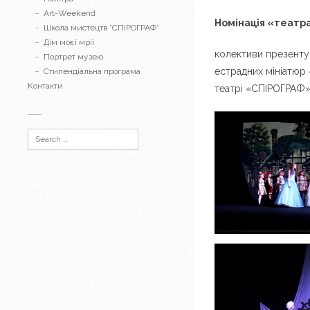
Art-Weekend
Номінація «театр
Школа мистецтв “СПІРОГРАФ”
Дім моєї мрії
колективи презентува
Портрет музею
естрадних мініатюр 
Стипендіальна програма
Контакти
театрі «СПІРОГРАФ»