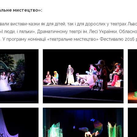
альне мистецтво»:
ли вистави-казки як для дітей, так і для дорослих у театрах Львов
«І люди, і ляльки», Драматичному театрі ім. Лесі Українки, Облас
. У програму номінації «театральне мистецтво» Фестивалю 2016 р