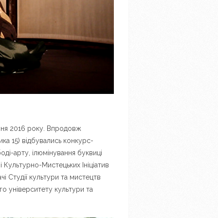
рвня 2016 року. Впродовж
ка 15) відбувались конкурс-
оді-арту, ілюмінування буквиці
і Культурно-Мистецьких Ініціатив
чі Студії культури та мистецтв
ого університету культури та