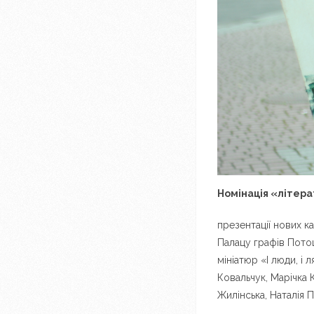
Номінація «літера
презентації нових ка
Палацу графів Потоц
мініатюр «І люди, і 
Ковальчук, Марічка 
Жилінська, Наталія 