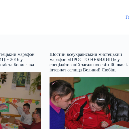
Г
стецький марафон
Шостий всеукраїнський мистецький
І» 2016 у
марафон «ПРОСТО НЕБИЛИЦІ» у
у міста Борислава
спеціалізованій загальноосвітній школі-
інтернат селища Великий Любінь