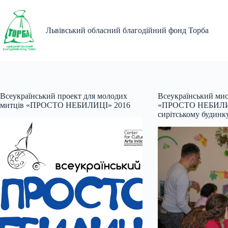
Перейти
до
вмісту
Львівський обласний благодійний фонд Торба
Всеукраїнський проект для молодих
Всеукраїнський ми
митців «ПРОСТО НЕБИЛИЦІ» 2016
«ПРОСТО НЕБИЛИЦ
сирітському будинк