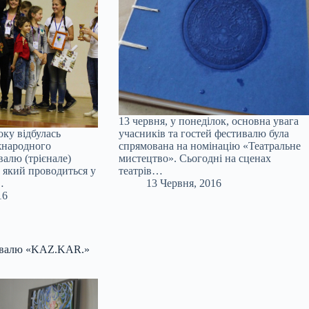
13 червня, у понеділок, основна увага
оку відбулась
учасників та гостей фестивалю була
жнародного
спрямована на номінацію «Театральне
валю (трієнале)
мистецтво». Сьогодні на сценах
 який проводиться у
театрів…
…
13 Червня, 2016
16
ивалю «KAZ.KAR.»