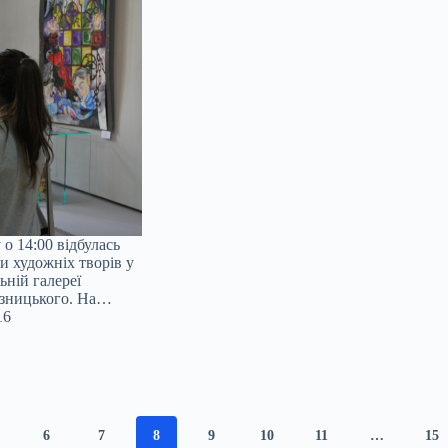
 о 14:00 відбулась
и художніх творів у
ьній галереї
Возницького. На…
16
6
7
8
9
10
11
…
15