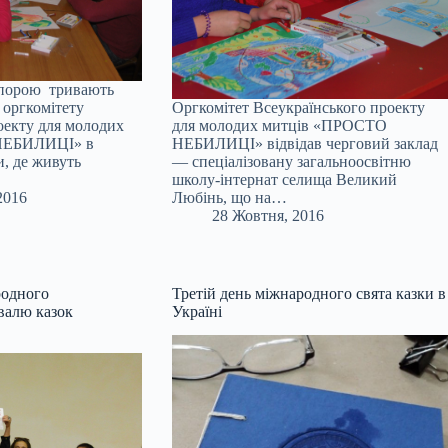
 порою тривають
 оргкомітету
Оргкомітет Всеукраїнського проекту
оекту для молодих
для молодих митців «ПРОСТО
НЕБИЛИЦІ» в
НЕБИЛИЦІ» відвідав черговий заклад
, де живуть
— спеціалізовану загальноосвітню
школу-інтернат селища Великий
2016
Любінь, що на…
28 Жовтня, 2016
родного
Третій день міжнародного свята казки в
валю казок
Україні