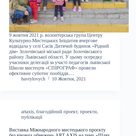
9 жовтня 2021 р. волонтерська група Центру
Культурно-Мистецьких Ініціатив вчергове
відвідала у селі Сасів Дитячий будинок «Рідний
дім» Золочівської міської ради Золочівського
району Львівської області. У цьому осередку
учасники делегації за участі педагогів львівської
Школи мистецтв «СПІРОГРАФ» провели
ефективне суботнє пообіддя.…
havrylovych
10 Жовтня, 2021
artaxis
,
благодійний проект
,
проекти
,
публікації
Виставка Міжнародного мистецького проєкту
без вікових обмежень ART AXIS на тему «Шлях