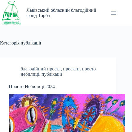
Перейти
до
Львівський обласний благодійний
вмісту
фонд Торба
Категорія
публікації
благодійний проект
,
проекти
,
просто
небилиці
,
публікації
Просто Небилиці 2024